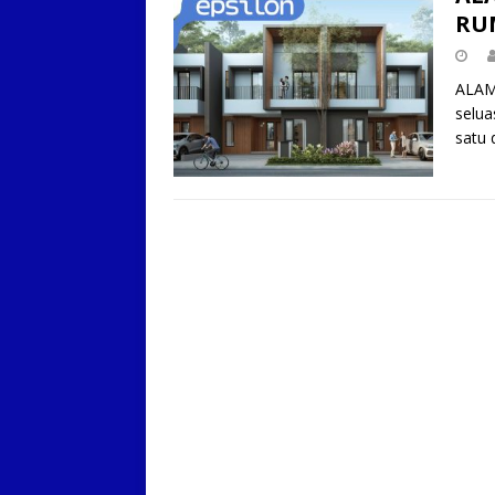
RUM
ALAM 
selua
satu 