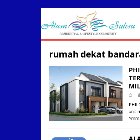
rumah dekat bandar
PH
TE
MI
PHILO
unit 
Ymma
AL