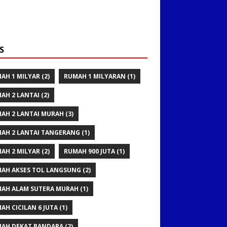
S
AH 1 MILYAR
(2)
RUMAH 1 MILYARAN
(1)
AH 2 LANTAI
(2)
AH 2 LANTAI MURAH
(3)
AH 2 LANTAI TANGERANG
(1)
AH 2 MILYAR
(2)
RUMAH 900 JUTA
(1)
AH AKSES TOL LANGSUNG
(2)
AH ALAM SUTERA MURAH
(1)
AH CICILAN 6 JUTA
(1)
AH DEKAT BANDARA
(2)